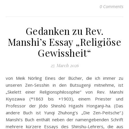
0 Comments
Gedanken zu Rev.
Manshi’s Essay „Religiöse
Gewissheit“
27. March 2026
von Meik Nörling Eines der Bücher, die ich immer zu
unseren Zen-Sesshin in den Butsugenji mitnehme, ist
„Skelett einer Religionsphilosophie“ von Rev. Manshi
Kiyozawa (*1863 bis +1903), einem Priester und
Professor der Jôdo Shinshû Higashi Honganji-ha. (Das
andere Buch ist Yunqi Zhuhong’s „Die Zen-Peitsche“.)
Manshi’s Buch enthält neben der namengebenden Schrift
mehrere kürzere Essays des Shinshu-Lehrers, die aus